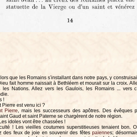
lors que les Romains s'installant dans notre pays, y construisaie
Dieu fait homme naissait à Bethléem et mourait sur la croix. Allez
s les Nations. Allez vers les Gaulois, les Romains ... vers
die.
s !
 Pierre est venu ici ?
t Pierre
, mais les successeurs des apôtres. Des évêques p
aint Gaud et saint Paterne se chargèrent de notre région.
Les idoles vont être chassées !
ulté ! Les vieilles coutumes superstitieuses tenaient bon. O
 des feux de joie en souvenir des fêtes
païenne
s; désormai