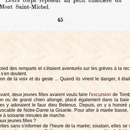
u pied des remparts et s'étaient aventurés sur les grèves à la r
 s'en doutent.
-on de la voix et du geste ... Quand ils virent le danger, il étai
nt, deux jeunes filles avaient voulu faire l'
excursion
de Tombe
ion ou de grand chien allongé, placé également dans la baie
sses y adoraient le faux dieu Belenus. Depuis, on y a honoré 
 vocable de Notre-Dame la Gisante. Pour aller à marée basse,
e à soixante minutes de marche.
 aux jeunes filles ?
rties sans s'informer de l'heure de la marée; soudain, elles se 