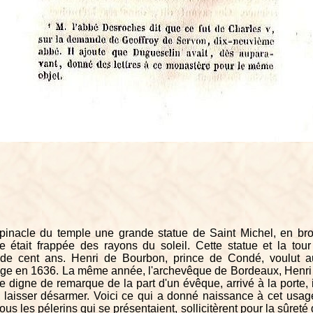
 pinacle du temple une grande statue de Saint Michel, en bro
elle était frappée des rayons du soleil. Cette statue et la tour
de cent ans. Henri de Bourbon, prince de Condé, voulut aus
oyage en 1636. La même année, l'archevêque de Bordeaux, Henri d
e digne de remarque de la part d'un évêque, arrivé à la porte, 
 laisser désarmer. Voici ce qui a donné naissance à cet usa
us les pélerins qui se présentaient, sollicitèrent pour la sûreté 