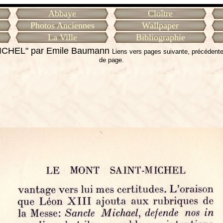
Abbaye
Cloître
Photos Anciennes
Wallpaper
La Ville
Bibliographie
ICHEL" par Emile Baumann
Liens vers pages suivante, précédente
de page.