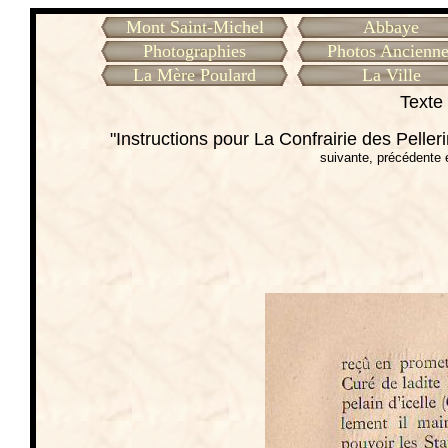
Mont Saint-Michel
Abbaye
Photographies
Photos Ancienne
La Mère Poulard
La Ville
Texte 
"Instructions pour La Confrairie des Pell
suivante, précédente 