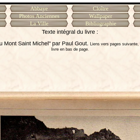
Abbaye
Cloître
Photos Anciennes
Wallpaper
La Ville
Bibliographie
Texte intégral du livre :
au Mont Saint Michel" par Paul Gout.
Liens vers pages suivante,
livre en bas de page.