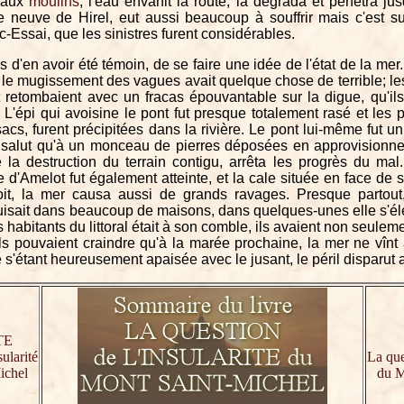
'aux
moulins
, l'eau envahit la route, la dégrada et pénétra j
 neuve de Hirel, eut aussi beaucoup à souffrir mais c'est su
c-Essai, que les sinistres furent considérables.
oins d'en avoir été témoin, de se faire une idée de l'état de la mer
 le mugissement des vagues avait quelque chose de terrible; les 
t retombaient avec un fracas épouvantable sur la digue, qu'il
L'épi qui avoisine le pont fut presque totalement rasé et les pi
sacs, furent précipitées dans la rivière. Le pont lui-même fut
on salut qu'à un monceau de pierres déposées en approvisionne
e la destruction du terrain contigu, arrêta les progrès du mal
 d'Amelot fut également atteinte, et la cale située en face de
it, la mer causa aussi de grands ravages. Presque partout, e
duisait dans beaucoup de maisons, dans quelques-unes elle s'
s habitants du littoral était à son comble, ils avaient non seule
ils pouvaient craindre qu'à la marée prochaine, la mer ne vîn
 s'étant heureusement apaisée avec le jusant, le péril disparut a
TE
ularité
La que
ichel
du M