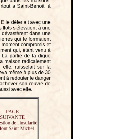
usque dans les maisons.
rtout à Saint-Benoit, à
. Elle déferlait avec une
flots s'élevaient à une
s dévastèrent dans une
erres qui le forrmaient
 un moment compromis et
ment qui, étant venu à
. La partie de la digue
 sa maison radicalement
lle. ruisselait sur la
éleva même à plus de 30
ment à redouter le danger
t achever son œuvre de
ussi avec elle.
PAGE
SUIVANTE
stion de l'insularité
ont Saint-Michel