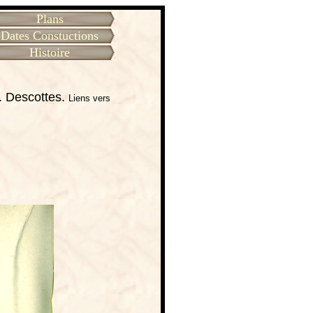
Plans
Dates Constuctions
Histoire
 Descottes.
Liens vers