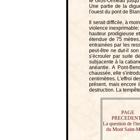
le Gros-Ormeau jusqu
Une partie de la digue
l'ouest du pont de Blan
Il serait difflcile, à m
violence inexprimable;
hauteur prodigieuse e
étendue de 75 mètres. 
entrainées par les res
peut-être ne dut-il s
s'écrouler par suite d
subjacente à la cabane
anéantie. A Pont-Beno
chaussée, elle s'intro
centimètres. L'effroi de
présent, mais encore 
destruction. La tempête
PAGE
PRECEDEN
La question de l'ins
du Mont Saint-M