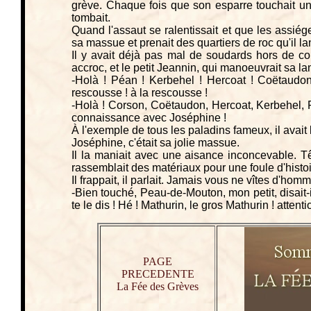
grève. Chaque fois que son esparre touchait u
tombait.
Quand l'assaut se ralentissait et que les assiég
sa massue et prenait des quartiers de roc qu'il 
Il y avait déjà pas mal de soudards hors de co
accroc, et le petit Jeannin, qui manoeuvrait sa l
-Holà ! Péan ! Kerbehel ! Hercoat ! Coëtaudon 
rescousse ! à la rescousse !
-Holà ! Corson, Coëtaudon, Hercoat, Kerbehel, Pé
connaissance avec Joséphine !
À l'exemple de tous les paladins fameux, il avait
Joséphine, c'était sa jolie massue.
Il la maniait avec une aisance inconcevable. Tê
rassemblait des matériaux pour une foule d'histoi
Il frappait, il parlait. Jamais vous ne vîtes d'ho
-Bien touché, Peau-de-Mouton, mon petit, disait-i
te le dis ! Hé ! Mathurin, le gros Mathurin ! atte
PAGE
PRECEDENTE
La Fée des Grèves