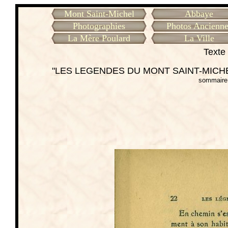
Mont Saint-Michel
Abbaye
Photographies
Photos Ancienne
La Mère Poulard
La Ville
Texte 
"LES LEGENDES DU MONT SAINT-MICHEL
sommaire 