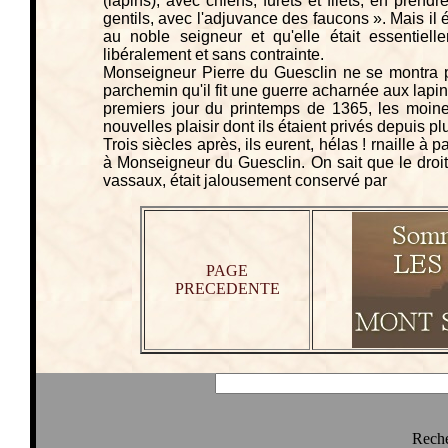
(lapins), avec chiens, furets et filets, en prendr
gentils, avec l'adjuvance des faucons ». Mais il é
au noble seigneur et qu'elle était essentiell
libéralement et sans contrainte.
Monseigneur Pierre du Guesclin ne se montra pa
parchemin qu'il fit une guerre acharnée aux lapins
premiers jour du printemps de 1365, les moine
nouvelles plaisir dont ils étaient privés depuis p
Trois siècles après, ils eurent, hélas ! rnaille à
à Monseigneur du Guesclin. On sait que le droi
vassaux, était jalousement conservé par
PAGE
PRECEDENTE
Reche