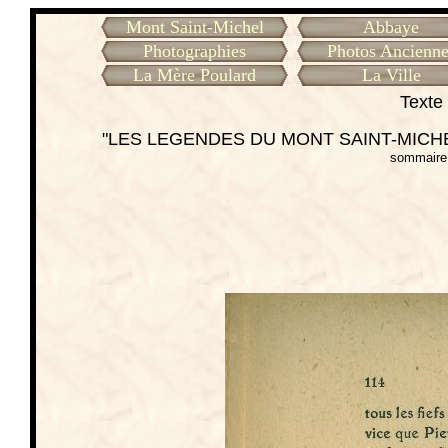
Mont Saint-Michel
Abbaye
Photographies
Photos Ancienne
La Mère Poulard
La Ville
Texte 
"LES LEGENDES DU MONT SAINT-MICHEL
sommaire 