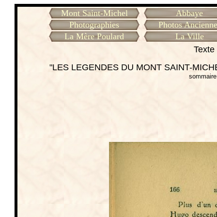
Mont Saint-Michel
Abbaye
Photographies
Photos Ancienne
La Mère Poulard
La Ville
Texte 
"LES LEGENDES DU MONT SAINT-MICHEL
sommaire 