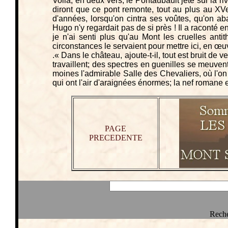
Voilà, en deux vers, le Pontaubault jeté sur la r
diront que ce pont remonte, tout au plus au XVe 
d'années, lorsqu'on cintra ses voûtes, qu'on aba
Hugo n'y regardait pas de si près ! Il a raconté e
je n'ai senti plus qu'au Mont les cruelles anti
circonstances le servaient pour mettre ici, en œu
.« Dans le château, ajoute-t-il, tout est bruit de
travaillent; des spectres en guenilles se meuve
moines l'admirable Salle des Chevaliers, où l'on
qui ont l'air d'araignées énormes; la nef romane 
PAGE
PRECEDENTE
Reche