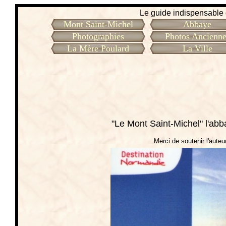
Le guide indispensable d
Mont Saint-Michel
Abbaye
Photographies
Photos Ancienne
La Mère Poulard
La Ville
"Le Mont Saint-Michel" l'abb
Merci de soutenir l'auteur