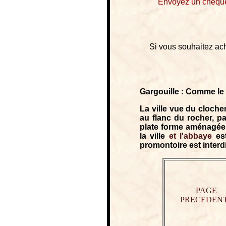
Envoyez un chèque 
Si vous souhaitez ache
Gargouille : Comme le r
La ville vue du cloche
au flanc du rocher, p
plate forme aménagée 
la ville
et l'abbaye
est
promontoire est interdi
PAGE
PRECEDEN