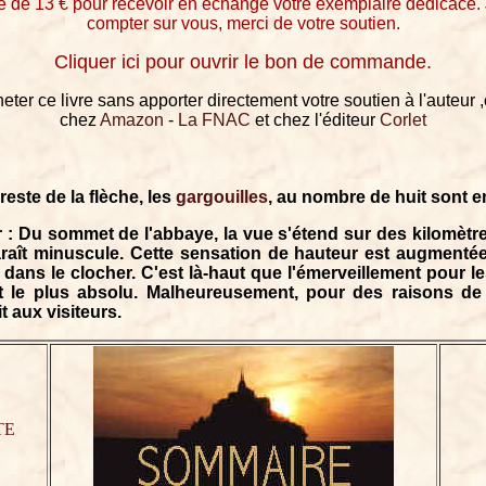
de 13 € pour recevoir en échange votre exemplaire dédicacé. 
compter sur vous, merci de votre soutien.
Cliquer ici pour ouvrir le bon de commande.
ter ce livre sans apporter directement votre soutien à l'auteur ,
chez
Amazon
-
La FNAC
et chez l'éditeur
Corlet
este de la flèche, les
gargouilles
, au nombre de huit sont e
r : Du sommet de l'abbaye, la vue s'étend sur des kilomètres
araît minuscule. Cette sensation de hauteur est augmentée 
dans le clocher. C'est là-haut que l'émerveillement pour l
 le plus absolu. Malheureusement, pour des raisons de s
t aux visiteurs.
TE