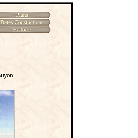
Plans
Dates Constuctions
Histoire
 Guyon
.