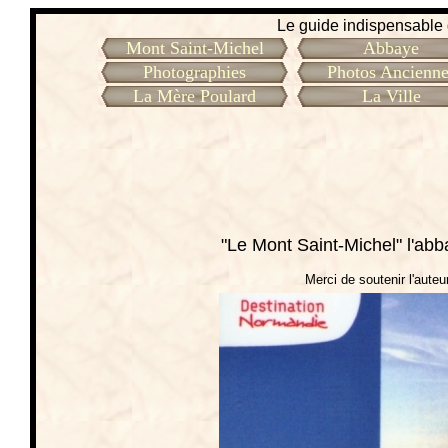
Le guide indispensable d
Mont Saint-Michel
Abbaye
Photographies
Photos Ancienne
La Mère Poulard
La Ville
"Le Mont Saint-Michel" l'abb
Merci de soutenir l'auteur