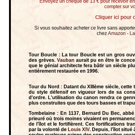
Envoyez un chèque de 13 € pour recevoir en
compter sur vo
Cliquer ici pour
Si vous souhaitez acheter ce livre sans apporter
chez
Amazon
-
L
Tour Boucle : La tour Boucle est un gros ouv
des grèves.
Vauban
aurait pu en être le conce
que le génial architecte fera bâtir un siècle pl
entièrement restaurée en 1996.
Tour du Nord : Datant du XIIIème siècle, cette
du style défensif en vigueur lors de sa const
d'ordre. L'utilisation du canon rendra ce gen
plus construites que des tours basses et trapu
Tombelaine : En 1137, Bernard Du Bec, abb
prieuré où trois moines vivaient en permanenc
de l'îlot et le fortifièrent. Ces fortifications 
par la volonté de
Louis XIV
. Depuis, l'îlot situ
seules quelques ruines des construction anci