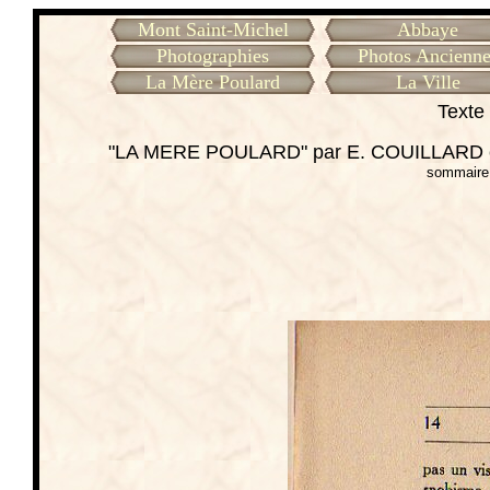
Mont Saint-Michel
Abbaye
Photographies
Photos Ancienne
La Mère Poulard
La Ville
Texte 
"LA MERE POULARD" par E. COUILLARD cu
sommaire 