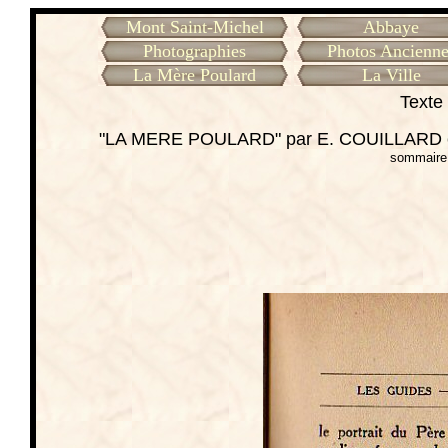
Mont Saint-Michel
Abbaye
Photographies
Photos Ancienne
La Mère Poulard
La Ville
Texte 
"LA MERE POULARD" par E. COUILLARD cu
sommaire 