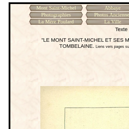
Mont Saint-Michel
Abbaye
Photographies
Photos Ancienne
La Mère Poulard
La Ville
Texte 
"LE MONT SAINT-MICHEL ET SES ME
TOMBELAINE.
Liens vers pages su