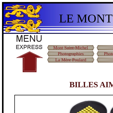
LE MONT
Mont Saint-Michel
Photographies
Phot
La Mère Poulard
BILLES A