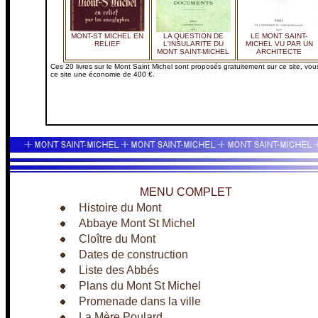
MONT-ST MICHEL EN
LA QUESTION DE
LE MONT SAINT-
RELIEF
L'INSULARITE DU
MICHEL VU PAR UN
MONT SAINT-MICHEL
ARCHITECTE
Ces 20 livres sur le Mont Saint Michel sont proposés gratuitement sur ce site, vou
ce site une économie de 400 €.
MENU COMPLET
Histoire du Mont
Abbaye Mont St Michel
Cloître du Mont
Dates de construction
Liste des Abbés
Plans du Mont St Michel
Promenade dans la ville
La Mère Poulard