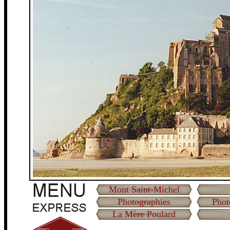
Mont Saint-Michel
Photographies
Phot
La Mère Poulard