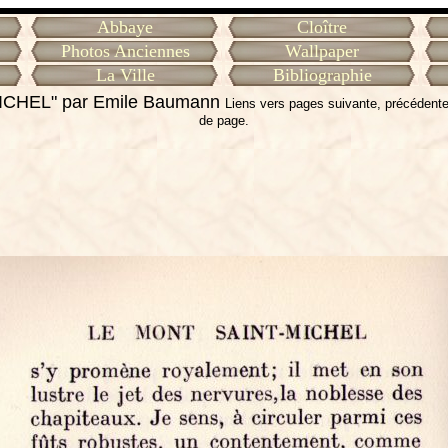
Abbaye
Cloître
Photos Anciennes
Wallpaper
La Ville
Bibliographie
ICHEL" par Emile Baumann
Liens vers pages suivante, précédente
de page.