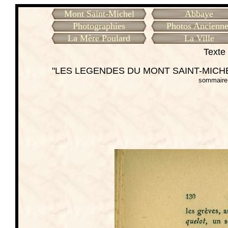
Mont Saint-Michel
Abbaye
Photographies
Photos Ancienne
La Mère Poulard
La Ville
Texte 
"LES LEGENDES DU MONT SAINT-MICHEL
sommaire 