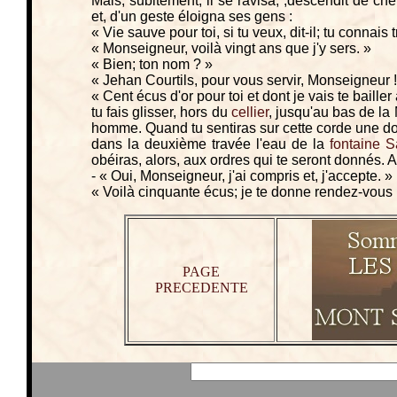
Mais, subitement, il se ravisa, ,descendit de ch
et, d'un geste éloigna ses gens :
« Vie sauve pour toi, si tu veux, dit-il; tu connais
« Monseigneur, voilà vingt ans que j'y sers. »
« Bien; ton nom ? »
« Jehan Courtils, pour vous servir, Monseigneur !
« Cent écus d'or pour toi et dont je vais te bailler 
tu fais glisser, hors du
cellier
, jusqu'au bas de la
homme. Quand tu sentiras sur cette corde une dou
dans la deuxième travée l'eau de la
fontaine S
obéiras, alors, aux ordres qui te seront donnés. 
- « Oui, Monseigneur, j'ai compris et, j'accepte. »
« Voilà cinquante écus; je te donne rendez-vous
PAGE
PRECEDENTE