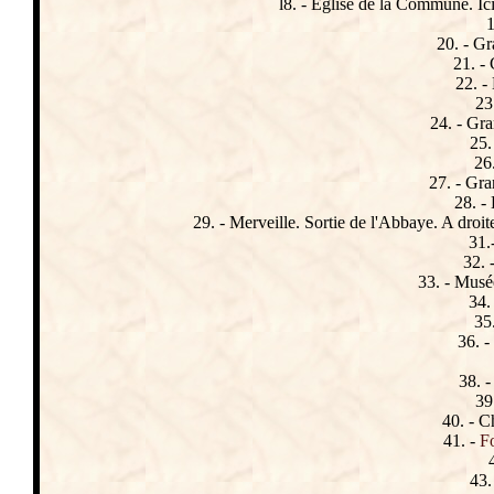
l8. - Eglise de la Commune. Ic
1
20. - Gr
21. -
22. -
23
24. - Gr
25.
26.
27. - Gra
28. -
29. - Merveille. Sortie de l'Abbaye. A droit
31.
32. 
33. - Musé
34.
35
36. 
38. 
39
40. - C
41. -
Fo
43.