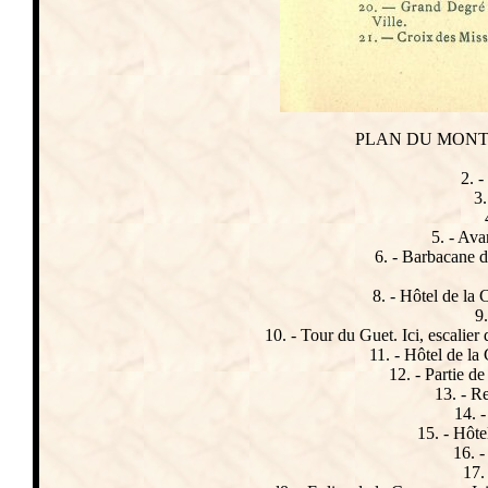
PLAN DU MONT 
2. -
3.
5. - Ava
6. - Barbacane d
8. - Hôtel de la 
9.
10. - Tour du Guet. Ici, escalie
11. - Hôtel de la
12. - Partie de
13. - Re
14. 
15. - Hôte
16. 
17.