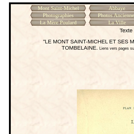
Mont Saint-Michel
Abbaye
Photographies
Photos Ancienne
La Mère Poulard
La Ville
Texte 
"LE MONT SAINT-MICHEL ET SES ME
TOMBELAINE.
Liens vers pages su