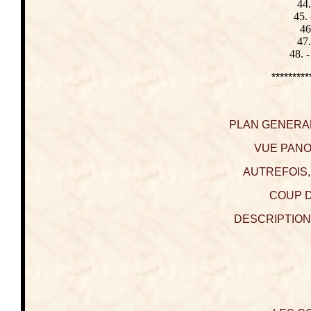
44.
45. 
46
47.
48. -
*********
PLAN GENERAL
VUE PANO
AUTREFOIS,
COUP D
DESCRIPTION