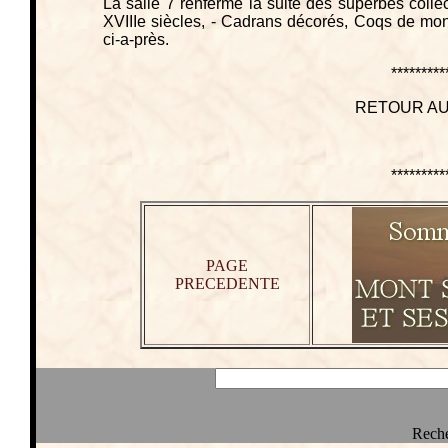
La salle 7 renferme la suite des superbes colle
XVIIIe siècles, - Cadrans décorés, Coqs de mon
ci-a-près.
*********
RETOUR AU
*********
PAGE
PRECEDENTE
Reche