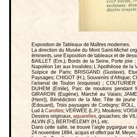
Exposition de Tableaux de Maîtres modernes.
La direction du Musée du Mont Saint-Michel org
éminents, une Exposition de tableaux et de dess
BAILLET (Ern.), Bords de la Seine, Porte joie
Napoléon 1er aux Invalides; L'Apothéose de la Vi
Sulpice de Paris; BRISGAND (Gustave), Et
Paysages; CHIGOT (H.), Souvenirs d'Afrique; CH
l'arsenal de Toulon (esquisse) ; COUTURIER 
DUHEM (Emile), Parc de moutons pendant f
GIRARDIN (Eugène), Marché au Valais; JAME
(Henr)}, Bénédiction de la Mer, Tête de jeune
(Edouard), Trois paysages de Corbigny; ROLL,
Lud à
Carolles
; VERWEE (L.­P.), Moutons; VOISIN 
Dessins originaux,
aquarelles
, gouaches; de V
ALVIN (F.), BERTHÉLEMY (H.), etc.
Dans cette salle, se trouve l'aigle pygargue ou
24 novembre 1894, acquis et offert par M. Meyer