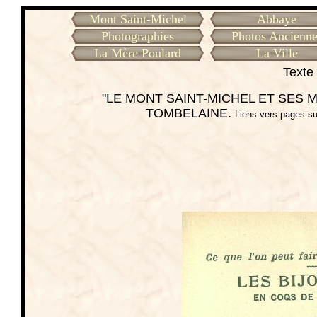
Mont Saint-Michel
Abbaye
Photographies
Photos Ancienne
La Mère Poulard
La Ville
Texte 
"LE MONT SAINT-MICHEL ET SES ME
TOMBELAINE.
Liens vers pages su