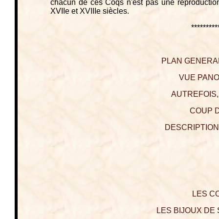
chacun de ces Coqs n'est pas une reproduction, 
XVIIe et XVIIIe siècles.
*********
PLAN GENERAL
VUE PANO
AUTREFOIS,
COUP D
DESCRIPTION
LES C
LES BIJOUX DE S