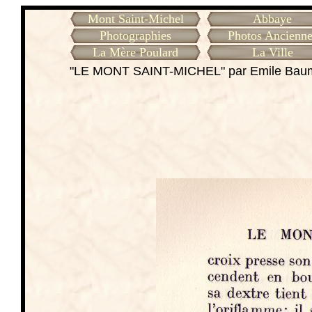
Mont Saint-Michel
Abbaye
Photographies
Photos Ancienne
La Mère Poulard
La Ville
"LE MONT SAINT-MICHEL" par Emile Ba