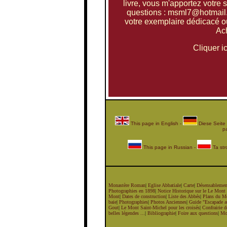
livre,
vous m'apportez votre so
questions : msml7@hotmail.
votre exemplaire dédicacé ou
Ach
Cliquer i
This page in English
-
Diese Seite
pa
This page in Russian
-
Ta str
Monastère Roman
|
Eglise Abbatiale
|
Carte
|
Désensablemen
Photographies en 1898
|
Notice Historique sur le Le Mont
Mont
|
Dates de construction
|
Liste des Abbés
|
Plans du M
baie
|
Photographies
|
Photos Anciennes
|
Guide "Escapade au
Gout
|
Le Mont Saint-Michel pour les croisés
|
Confrairie d
belles légendes ...
|
Bibliographie
|
Foire aux questions
|
Mon