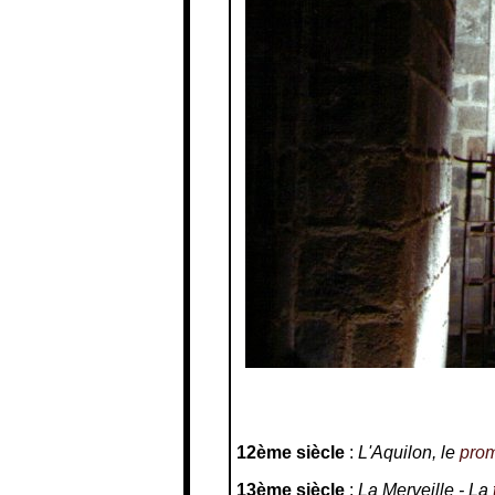
12ème siècle
:
L'Aquilon, le
prom
13ème siècle
:
La Merveille - La