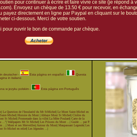
utien pour continuer à écrire et faire vivre ce site (je répond à 
com). Envoyez un chèque de 13.50 € pour recevoir, en échang
 payez directement en ligne par Paypal en cliquant sur le bout
eter ci-dessous. Merci de votre soutien.
ci pour ouvrir le bon de commande
par chèque.
 in deutscher
-
Esta página en español
-
Questa
gina in italiano
ona w jezyku polskim
-
Esta página em Português
t
|
La Question de l'Insularité du Mt StMichel
|
Le Mont Saint-Michel en
 Saint-Michel
|
Histoire du Mont
|
Abbaye Mont St Michel
|
Cloître du
ont St Michel
|
Promenade dans la ville
|
La Mère Poulard
|
Carte de la
 ..."
|
Wallpapers Mt St Michel
|
Les Prisons du Mont ...
|
Guide ... par P.
es ...
|
Mont et ses Merveilles
|
Autour du Mont
|
Maupassant Legende
|
Les
t St-Michel en relief
|
Les légendes ...
|