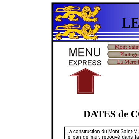
LE
Mont Sain
Photogr
La Mère 
DATES de 
La construction du Mont Saint-Mic
le pan de mur, retrouvé dans la