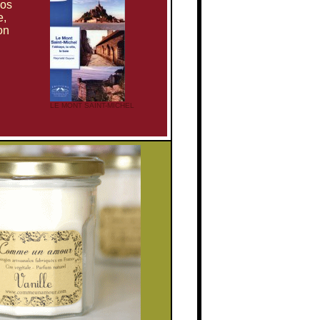
vos
e,
on
LE MONT SAINT-MICHEL