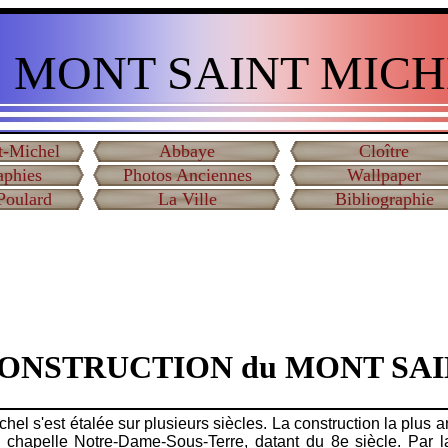
 MONT SAINT MICH
t-Michel
Abbaye
Cloître
aphies
Photos Anciennes
Wallpaper
Poulard
La Ville
Bibliographie
CONSTRUCTION du MONT SA
hel s'est étalée sur plusieurs siècles. La construction la plus 
 chapelle Notre-Dame-Sous-Terre, datant du 8e siècle. Par l