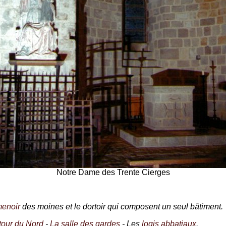
Notre Dame des Trente Cierges
enoir
des moines et le dortoir qui composent un seul bâtiment.
tour du Nord
-
La salle des gardes
- Les
logis abbatiaux
.