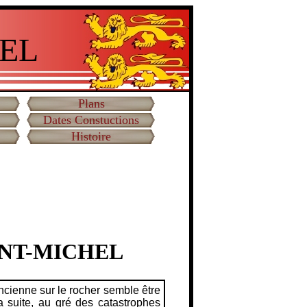
EL
Plans
Dates Constuctions
Histoire
INT-MICHEL
ancienne sur le rocher semble être
a suite, au gré des catastrophes