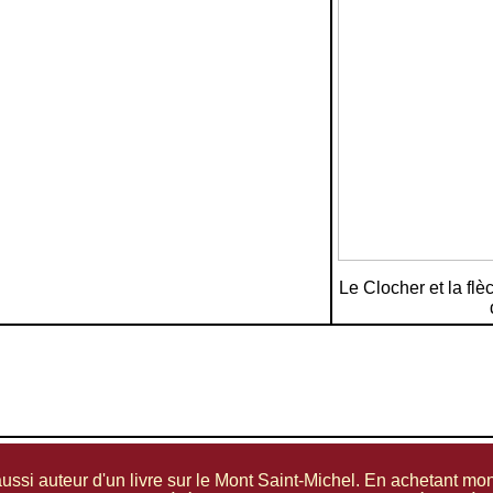
Le Clocher et la flèc
 aussi auteur d'un livre sur le Mont Saint-Michel. En achetant mo