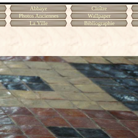
Abbaye
Cloître
Photos Anciennes
Wallpaper
La Ville
Bibliographie