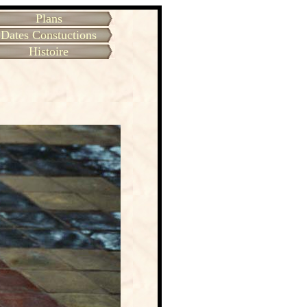
Plans
Dates Constuctions
Histoire