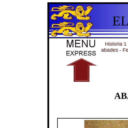
E
Historia 1
abades
-
Fe
AB