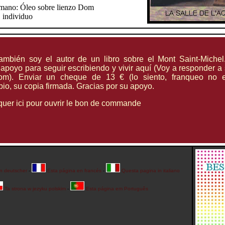
omano: Óleo sobre lienzo Dom
individuo
ambién soy el autor de un libro sobre el Mont Saint-Michel
 apoyo para seguir escribiendo y vivir aquí (Voy a responder a
om). Enviar un cheque de 13 € (lo siento, franqueo no e
mbio, su copia firmada. Gracias por su apoyo.
quer ici pour ouvrir le bon de commande
in deutscher
-
Esta página en francés
-
Questa pagina in italiano
Ta strona w jezyku polskim
-
Esta página em Português