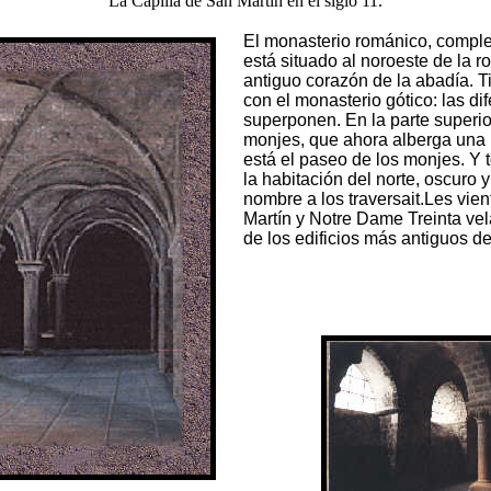
La Capilla de San Martín en el siglo 11.
El monasterio románico, complet
está situado al noroeste de la ro
antiguo corazón de la abadía. T
con el monasterio gótico: las di
superponen. En la parte superior
monjes, que ahora alberga una l
está el paseo de los monjes. Y
la habitación del norte, oscuro y
nombre a los traversait.Les vien
Martín y Notre Dame Treinta ve
de los edificios más antiguos de