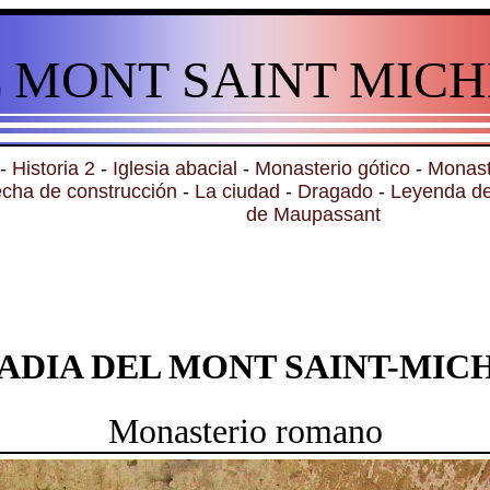
L MONT SAINT MICH
-
Historia 2
-
Iglesia abacial
-
Monasterio gótico
-
Monast
cha de construcción
-
La ciudad
-
Dragado
-
Leyenda de
de Maupassant
ADIA DEL MONT SAINT-MIC
Monasterio romano