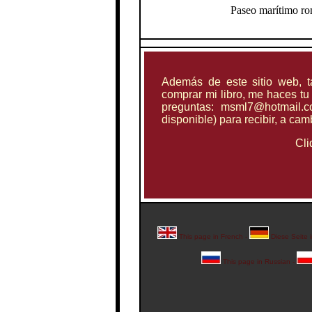
Paseo marítimo r
Además de este sitio web, t
comprar mi libro, me haces tu
preguntas: msml7@hotmail.c
disponible) para recibir, a ca
Cli
This page in French
-
Diese Seite 
This page in Russian
-