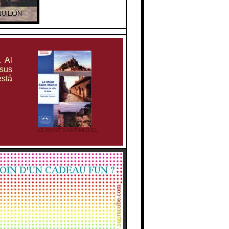
. Al
 sus
stá
LE MONT SAINT-MICHEL