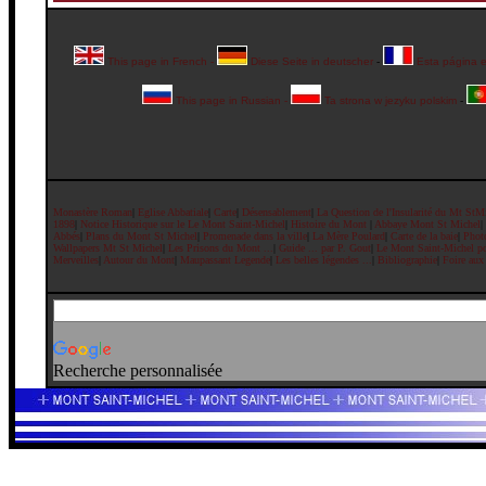
This page in French
-
Diese Seite in deutscher
-
Esta página 
This page in Russian
-
Ta strona w jezyku polskim
-
Monastère Roman
|
Eglise Abbatiale
|
Carte
|
Désensablement
|
La Question de l'Insularité du Mt StM
1898
|
Notice Historique sur le Le Mont Saint-Michel
|
Histoire du Mont
|
Abbaye Mont St Michel
|
Abbés
|
Plans du Mont St Michel
|
Promenade dans la ville
|
La Mère Poulard
|
Carte de la baie
|
Phot
Wallpapers Mt St Michel
|
Les Prisons du Mont ...
|
Guide ... par P. Gout
|
Le Mont Saint-Michel pou
Merveilles
|
Autour du Mont
|
Maupassant Legende
|
Les belles légendes ...
|
Bibliographie
|
Foire aux
Recherche personnalisée