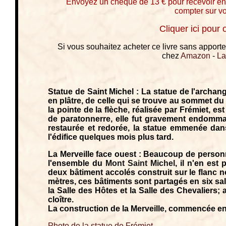
Envoyez un chèque de 13 € pour recevoir en
compter sur vo
Cliquer ici pour
Si vous souhaitez acheter ce livre sans apporter
chez
Amazon
-
L
Statue de Saint Michel : La statue de l'archang
en plâtre, de celle qui se trouve au sommet du 
la pointe de la flèche, réalisée par Frémiet, 
de paratonnerre, elle fut gravement endomma
restaurée et redorée, la statue emmenée dan
l'édifice quelques mois plus tard.
La Merveille face ouest : Beaucoup de personn
l'ensemble du
Mont Saint Michel
, il n'en est
deux bâtiment accolés construit sur le flanc 
mètres, ces bâtiments sont partagés en six sall
la Salle des Hôtes et la Salle des Chevaliers;
cloître.
La construction de la Merveille, commencée en
Photo de la statue de Frémiet