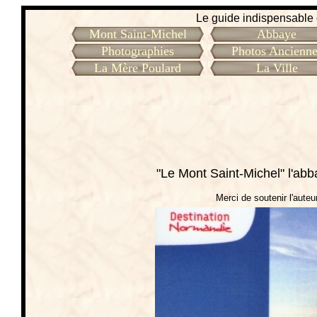
Le guide indispensable d
Mont Saint-Michel
Abbaye
Photographies
Photos Ancienne
La Mère Poulard
La Ville
"Le Mont Saint-Michel" l'abb
Merci de soutenir l'auteur