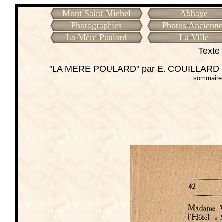
Mont Saint-Michel
Abbaye
Photographies
Photos Ancienne
La Mère Poulard
La Ville
Texte 
"LA MERE POULARD" par E. COUILLARD cu
sommaire 