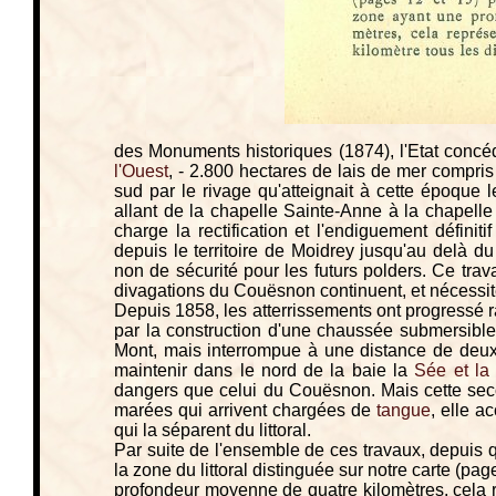
des Monuments historiques (1874), l'Etat concé
l'Ouest
, - 2.800 hectares de lais de mer compris
sud par le rivage qu'atteignait à cette époque 
allant de la chapelle Sainte-Anne à la chapell
charge la rectification et l'endiguement défin
depuis le territoire de Moidrey jusqu'au delà du
non de sécurité pour les futurs polders. Ce trav
divagations du Couësnon continuent, et nécessit
Depuis 1858, les atterrissements ont progressé ra
par la construction d'une chaussée submersible
Mont, mais interrompue à une distance de deux k
maintenir dans le nord de la baie la
Sée et la
dangers que celui du Couësnon. Mais cette seco
marées qui arrivent chargées de
tangue
, elle a
qui la séparent du littoral.
Par suite de l'ensemble de ces travaux, depuis 
la zone du littoral distinguée sur notre carte (p
profondeur moyenne de quatre kilomètres, cela 