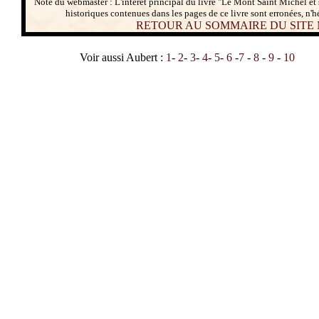
Note du webmaster : L'intérêt principal du livre "Le Mont Saint Michel et
historiques contenues dans les pages de ce livre sont erronées, n'h
RETOUR AU SOMMAIRE DU SITE
Voir aussi Aubert :
1
-
2
-
3
-
4
-
5
-
6
-
7
-
8
-
9
-
10