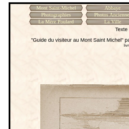
Mont Saint-Michel
Abbaye
Photographies
Photos Ancienne
La Mère Poulard
La Ville
Texte 
"Guide du visiteur au Mont Saint Michel" 
liv