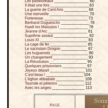
Les pastoureaux
________________ 60
Il était une fois
__________________63
La guerre de Cent Ans
___________ 68
Une merveille
__________________ 70
Forteresse
____________________ 73
Bertrand Duguesclin
_____________ 76
Hardi les Malouins !
_____________ 78
Jeanne d'Arc
__________________ 81
Suprême assaut
________________ 82
Louis XI
______________________ 83
La cage de fer
_________________ 85
Le sacristain Drogon
____________ 87
Les huguenots
_________________ 90
Un changement
________________ 93
La Révolution
_________________ 95
Quelques prisonniers
___________ 97
Joyeux départ
________________ 101
C'est beau !
_________________ 104
L'église abbatiale
_____________ 109
Touriste et pèlerins
____________ 112
Avec les anges
_______________ 113
PAGE