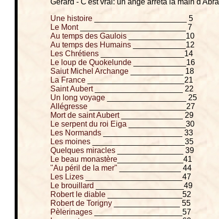
Gérard - C'est vrai: un ange arrêta la main d'Abra
Une histoire
_____________________ 5
Le Mont
________________________ 7
Au temps des Gaulois
_____________10
Au temps des Humains
____________12
Les Chrétiens
___________________14
Le loup de Quokelunde
____________16
Saiut Michel Archange
____________ 18
La France
______________________21
Saint Aubert
____________________ 22
Un long voyage
__________________ 25
Allégresse
______________________27
Mort de saint Aubert
______________ 29
Le serpent du roi Eiga
_____________30
Les Normands
__________________ 33
Les moines
_____________________35
Quelques miracles
_______________ 39
Le beau monastère
_______________41
"Au péril de la mer"
______________ 44
Les Lizes
______________________47
Le brouillard
____________________49
Robert le diable
_________________52
Robert de Torigny
_______________ 55
Pèlerinages
____________________57