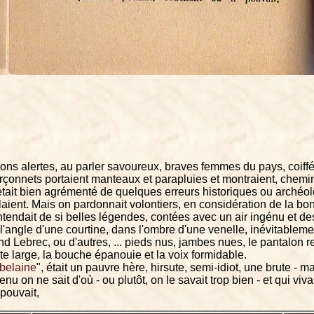
çons alertes, au parler savoureux, braves femmes du pays, coiff
çonnets portaient manteaux et parapluies et montraient, chemin 
tait bien agrémenté de quelques erreurs historiques ou archéol
aient. Mais on pardonnait volontiers, en considération de la bo
ntendait de si belles légendes, contées avec un air ingénu et d
 l'angle d'une courtine, dans l'ombre d'une venelle, inévitableme
nd Lebrec, ou d'autres, ... pieds nus, jambes nues, le pantalon re
e large, la bouche épanouie et la voix formidable.
belaine
", était un pauvre hère, hirsute, semi-idiot, une brute - m
nu on ne sait d'où - ou plutôt, on le savait trop bien - et qui viv
 pouvait,