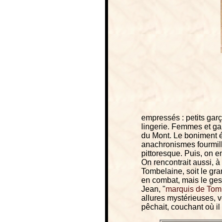
empressés : petits gar
lingerie. Femmes et gar
du Mont. Le boniment é
anachronismes fourmill
pittoresque. Puis, on e
On rencontrait aussi, à
Tombelaine, soit le gra
en combat, mais le gest
Jean, "
marquis de Tom
allures mystérieuses, ve
pêchait, couchant où il