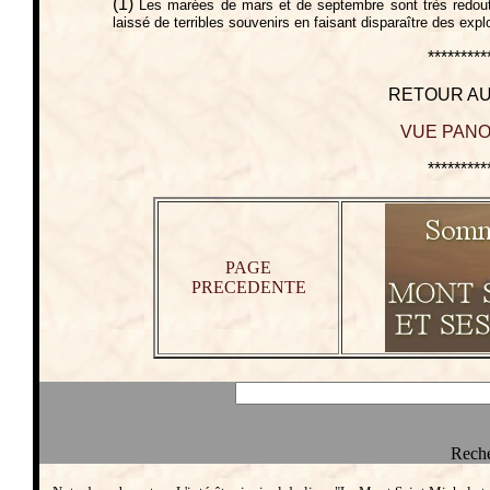
(1)
Les marées de mars et de septembre sont très redout
laissé de terribles souvenirs en faisant disparaître des expl
*********
RETOUR AU
VUE PANO
*********
PAGE
PRECEDENTE
Reche