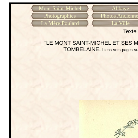
Mont Saint-Michel
Abbaye
Photographies
Photos Ancienne
La Mère Poulard
La Ville
Texte 
"LE MONT SAINT-MICHEL ET SES ME
TOMBELAINE.
Liens vers pages su