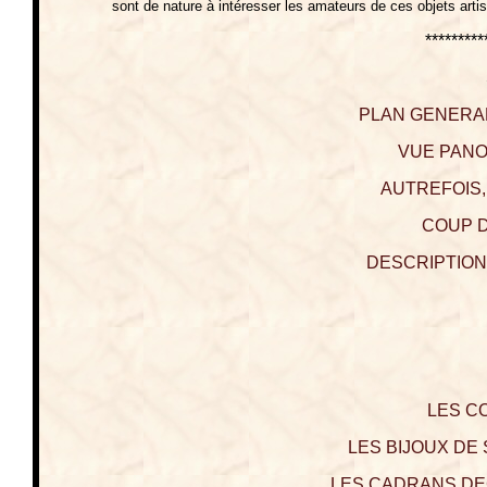
sont de nature à intéresser les amateurs de ces objets artist
*********
PLAN GENERAL
VUE PANO
AUTREFOIS,
COUP D
DESCRIPTION
LES C
LES BIJOUX DE S
LES CADRANS DECO