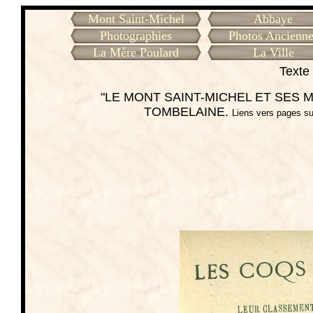
Mont Saint-Michel
Abbaye
Photographies
Photos Ancienne
La Mère Poulard
La Ville
Texte 
"LE MONT SAINT-MICHEL ET SES ME
TOMBELAINE.
Liens vers pages su