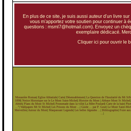
En plus de ce site, je suis aussi auteur d'un livre s
vous m'apportez votre soutien pour continuer à écr
questions : msml7@hotmail.com). Envoyez un chèque
exemplaire dédicacé. Merci
Cliquer ici pour ouvrir l
Monastère Roman
|
Eglise Abbatiale
|
Carte
|
Désensablement
|
La Question de l'Insularité du Mt St
1898
|
Notice Historique sur le Le Mont Saint-Michel
|
Histoire du Mont
|
Abbaye Mont St Michel
Abbés
|
Plans du Mont St Michel
|
Promenade dans la ville
|
La Mère Poulard
|
Carte de la baie
|
Pho
..."
|
Wallpapers Mt St Michel
|
Les Prisons du Mont ...
|
Guide ... par P. Gout
|
Le Mont Saint-Miche
Merveilles
|
Autour du Mont
|
Maupassant Legende
|
Les belles légendes ...
|
Bibliographie
|
Foire aux
...
|