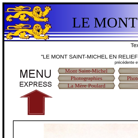
LE MONT
Tex
"LE MONT SAINT-MICHEL EN RELIEF
précédente e
Mont Saint-Michel
Photographies
Phot
La Mère Poulard