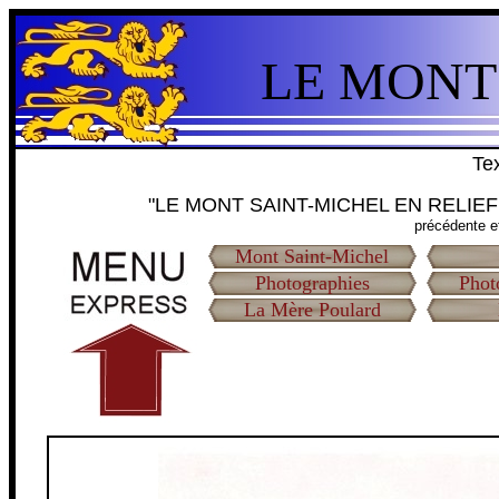
LE MONT
Tex
"LE MONT SAINT-MICHEL EN RELIEF
précédente e
Mont Saint-Michel
Photographies
Phot
La Mère Poulard