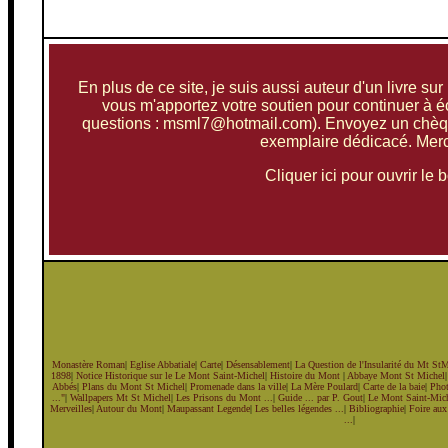
En plus de ce site, je suis aussi auteur d'un livre s
vous m'apportez votre soutien pour continuer à écr
questions : msml7@hotmail.com). Envoyez un chèque
exemplaire dédicacé. Merci
Cliquer ici pour ouvrir l
Monastère Roman
|
Eglise Abbatiale
|
Carte
|
Désensablement
|
La Question de l'Insularité du Mt St
1898
|
Notice Historique sur le Le Mont Saint-Michel
|
Histoire du Mont
|
Abbaye Mont St Michel
Abbés
|
Plans du Mont St Michel
|
Promenade dans la ville
|
La Mère Poulard
|
Carte de la baie
|
Pho
..."
|
Wallpapers Mt St Michel
|
Les Prisons du Mont ...
|
Guide ... par P. Gout
|
Le Mont Saint-Miche
Merveilles
|
Autour du Mont
|
Maupassant Legende
|
Les belles légendes ...
|
Bibliographie
|
Foire aux
...
|